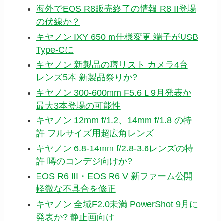
海外でEOS R8販売終了の情報 R8 II登場
の伏線か？
キヤノン IXY 650 m仕様変更 端子がUSB
Type-Cに
キヤノン 新製品の噂リスト カメラ4台
レンズ5本 新製品祭りか?
キヤノン 300-600mm F5.6 L 9月発表か
最大3本登場の可能性
キヤノン 12mm f/1.2、14mm f/1.8 の特
許 フルサイズ用超広角レンズ
キヤノン 6.8-14mm f/2.8-3.6レンズの特
許 噂のコンデジ向けか?
EOS R6 III・EOS R6 V 新ファーム公開
軽微な不具合を修正
キヤノン 全域F2.0未満 PowerShot 9月に
発表か? 静止画向け