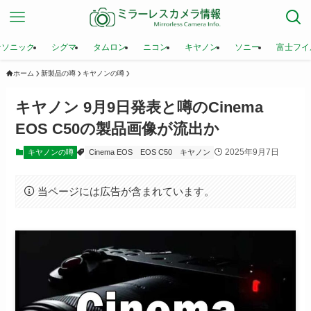
ナソニック
シグマ
タムロン
ニコン
キヤノン
ソニー
富士フイ
ホーム
新製品の噂
キヤノンの噂
キヤノン 9月9日発表と噂のCinema
EOS C50の製品画像が流出か
2025年9月7日
キヤノンの噂
Cinema EOS
EOS C50
キヤノン
当ページには広告が含まれています。