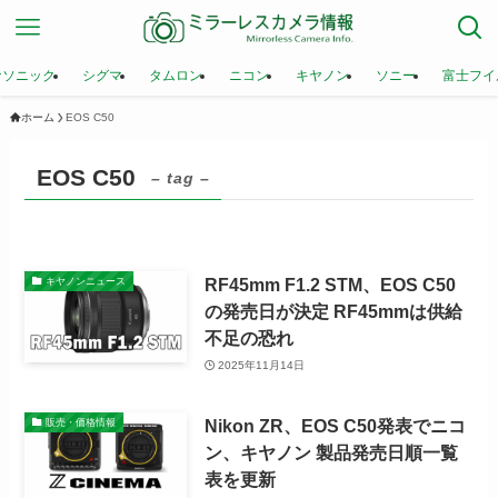
ナソニック
シグマ
タムロン
ニコン
キヤノン
ソニー
富士フイ
ホーム
EOS C50
EOS C50
– tag –
RF45mm F1.2 STM、EOS C50
キヤノンニュース
の発売日が決定 RF45mmは供給
不足の恐れ
2025年11月14日
Nikon ZR、EOS C50発表でニコ
販売・価格情報
ン、キヤノン 製品発売日順一覧
表を更新