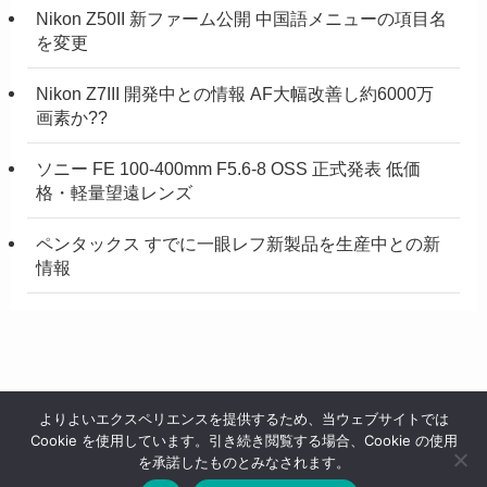
Nikon Z50II 新ファーム公開 中国語メニューの項目名
を変更
Nikon Z7III 開発中との情報 AF大幅改善し約6000万
画素か??
ソニー FE 100-400mm F5.6-8 OSS 正式発表 低価
格・軽量望遠レンズ
ペンタックス すでに一眼レフ新製品を生産中との新
情報
よりよいエクスペリエンスを提供するため、当ウェブサイトでは
Cookie を使用しています。引き続き閲覧する場合、Cookie の使用
ホーム
プライバシーポリシー／利用規約
お知らせ
を承諾したものとみなされます。