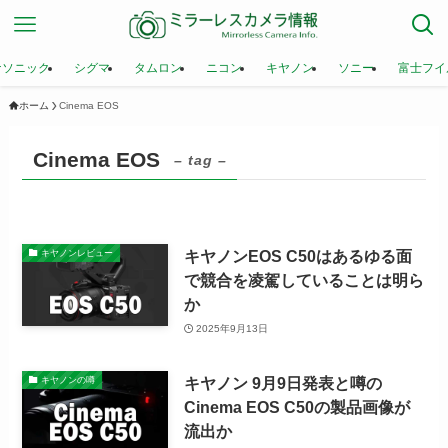
ナソニック
シグマ
タムロン
ニコン
キヤノン
ソニー
富士フイ
ホーム
Cinema EOS
Cinema EOS
– tag –
キヤノンEOS C50はあるゆる面
キヤノンレビュー
で競合を凌駕していることは明ら
か
2025年9月13日
キヤノン 9月9日発表と噂の
キヤノンの噂
Cinema EOS C50の製品画像が
流出か