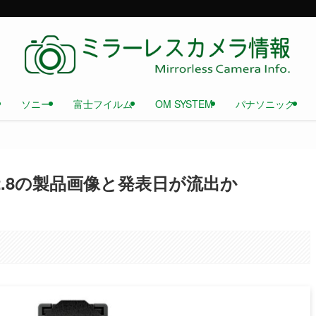
ソニー
富士フイルム
OM SYSTEM
パナソニック
m f/2.8の製品画像と発表日が流出か