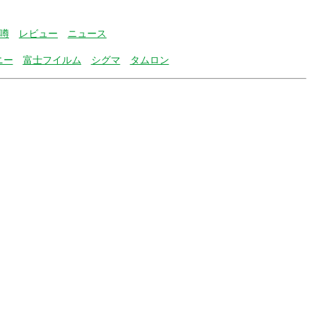
噂
レビュー
ニュース
ニー
富士フイルム
シグマ
タムロン