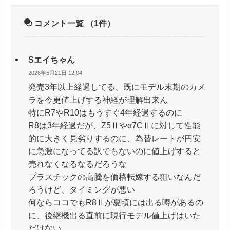
コメント一覧
（1件）
Sエイちゃん
2026年5月21日 12:04
発売3年以上経過してる、既にモデル末期のカメ
ラを今更値上げする神経が理解出来ん
特にR7やR10はもうすぐ4年経過するのに
R8は3年経過だが、Z5Ⅱやα7CⅡに対して性能
的に大きく見劣りするのに、為替レートが円安
に急激になってる訳でもないのに値上げすると
売れなくなるなるだろうな
プラスチックの高騰を価格転嫁する狙いなんだ
ろうけど、タイミングが悪い
何ならココでもR8Ⅱが夏頃には出る噂があるの
に、後継機出る直前に現行モデル値上げはいた
だけない