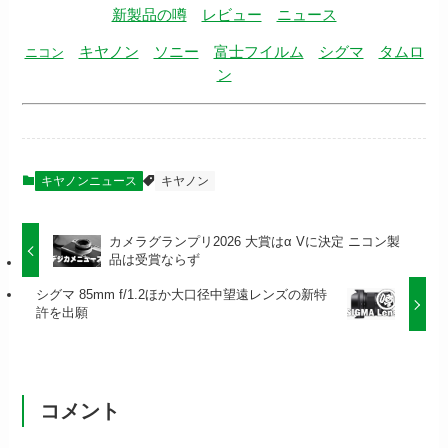
新製品の噂
レビュー
ニュース
キヤノン
ソニー
富士フイルム
シグマ
タムロ
ニコン
ン
キヤノンニュース
キヤノン
カメラグランプリ2026 大賞はα Vに決定 ニコン製
品は受賞ならず
シグマ 85mm f/1.2ほか大口径中望遠レンズの新特
許を出願
コメント