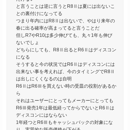
と言うことは逆に言うとR8Ⅱは夏には出ないこ
との裏付けになってる
つまり年内にはR8Ⅱは出ないで、やはり来年の
春に出る確率が高まってると言うことだ
但しR7やR10は多少伸びても、丸々1年も伸び
ないでしょ
どちらにしても、R8Ⅱ出るとR6Ⅱはディスコン
になる
そうすると今の状況ではR6Ⅱはディスコンには
出来ない事を考えれば、今のタイミングでR8Ⅱ
は出しにくくなるのは自明
R6ⅡはR6Ⅲを買えない時の受皿の役割があるか
ら
それはユーザーにとってもメーカーにとっても
R6Ⅲ発売1年は最低経ってからでないとR6Ⅱは
ディスコンにはならない
1年経つとR6Ⅲもキャッシュバックの対象にな
り、実質的な販売価格が下がる