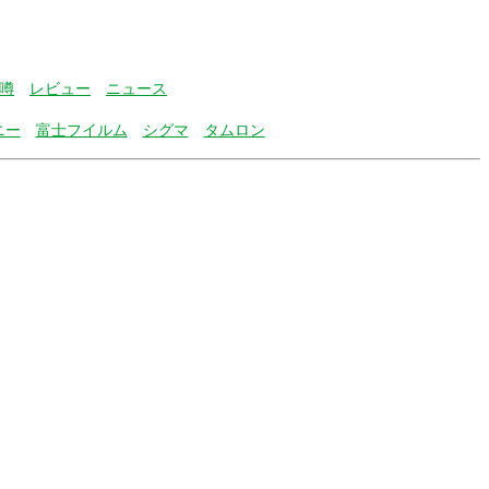
噂
レビュー
ニュース
ニー
富士フイルム
シグマ
タムロン