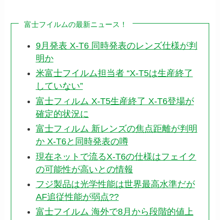
富士フイルムの最新ニュース！
9月発表 X-T6 同時発表のレンズ仕様が判
明か
米富士フイルム担当者 “X-T5は生産終了
していない”
富士フィルム X-T5生産終了 X-T6登場が
確定的状況に
富士フィルム 新レンズの焦点距離が判明
か X-T6と同時発表の噂
現在ネットで流るX-T6の仕様はフェイク
の可能性が高いとの情報
フジ製品は光学性能は世界最高水準だが
AF追従性能が弱点??
富士フイルム 海外で8月から段階的値上