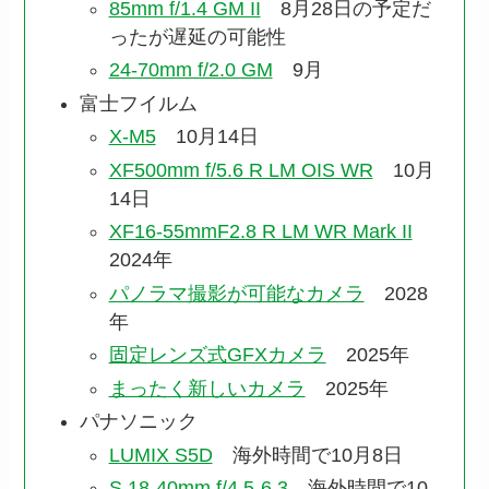
85mm f/1.4 GM II
8月28日の予定だ
ったが遅延の可能性
24-70mm f/2.0 GM
9月
富士フイルム
X-M5
10月14日
XF500mm f/5.6 R LM OIS WR
10月
14日
XF16-55mmF2.8 R LM WR Mark II
2024年
パノラマ撮影が可能なカメラ
2028
年
固定レンズ式GFXカメラ
2025年
まったく新しいカメラ
2025年
パナソニック
LUMIX S5D
海外時間で10月8日
S 18-40mm f/4.5-6.3
海外時間で10