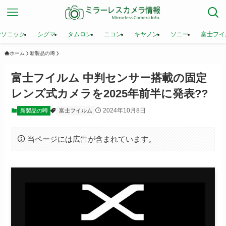
ナソニック
シグマ
タムロン
ニコン
キヤノン
ソニー
富士フイ
ホーム
新製品の噂
富士フイルム 中判センサー搭載の固定
レンズ式カメラを2025年前半に発表??
2024年10月8日
新製品の噂
富士フイルム
当ページには広告が含まれています。