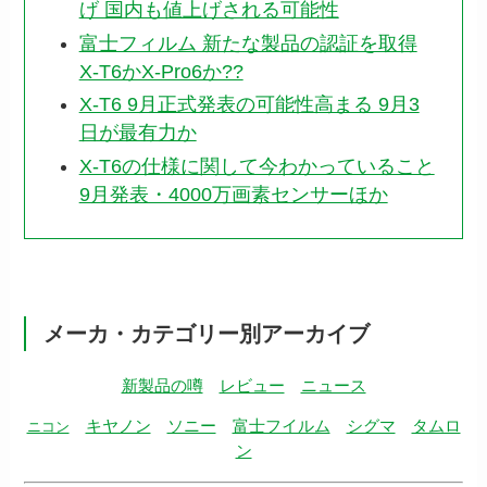
げ 国内も値上げされる可能性
富士フィルム 新たな製品の認証を取得
X-T6かX-Pro6か??
X-T6 9月正式発表の可能性高まる 9月3
日が最有力か
X-T6の仕様に関して今わかっていること
9月発表・4000万画素センサーほか
メーカ・カテゴリー別アーカイブ
新製品の噂
レビュー
ニュース
キヤノン
ソニー
富士フイルム
シグマ
タムロ
ニコン
ン