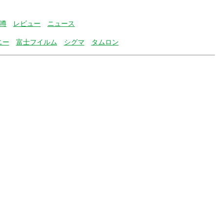
噂
レビュー
ニュース
ニー
富士フイルム
シグマ
タムロン