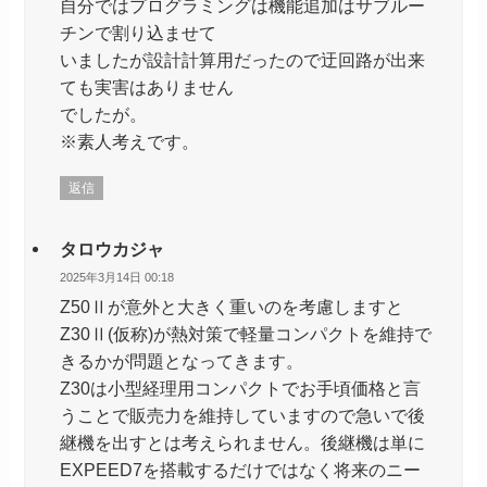
自分ではプログラミングは機能追加はサブルー
チンで割り込ませて
いましたが設計計算用だったので迂回路が出来
ても実害はありません
でしたが。
※素人考えです。
返信
タロウカジャ
2025年3月14日 00:18
Z50Ⅱが意外と大きく重いのを考慮しますと
Z30Ⅱ(仮称)が熱対策で軽量コンパクトを維持で
きるかが問題となってきます。
Z30は小型経理用コンパクトでお手頃価格と言
うことで販売力を維持していますので急いで後
継機を出すとは考えられません。後継機は単に
EXPEED7を搭載するだけではなく将来のニー