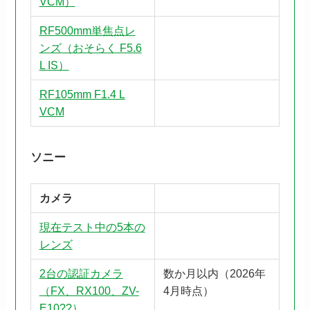
VCM）
RF500mm単焦点レ
ンズ（おそらく F5.6
L IS）
RF105mm F1.4 L
VCM
ソニー
カメラ
現在テスト中の5本の
レンズ
2台の認証カメラ
数か月以内（2026年
（FX、RX100、ZV-
4月時点）
E10??）