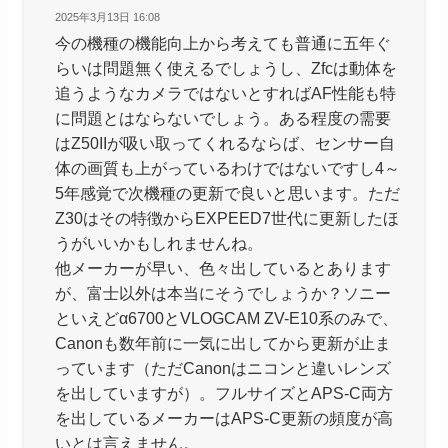
2025年3月13日 16:08
今の機種の機能向上から考えても普通に五年ぐ
らいは問題無く使えるでしょうし、Zfcは動体を
追うようなカメラではないとすればAF性能も特
に問題とはならないでしょう。ある程度の需要
はZ50IIが吸い取ってくれるならば、センサー自
体の画質も上がっているわけではないですし4～
5年感覚で次機種の更新で良いと思います。ただ
Z30はその特徴からEXPEED7世代に更新したほ
うがいいかもしれませんね。
他メーカーが早い、色々出しているとあります
が、富士以外は本当にそうでしょうか？ソニー
といえどα6700とVLOGCAM ZV-E10系のみで、
Canonも数年前に一気に出してから更新が止ま
っています（ただCanonはニコンと違いレンズ
を出していますが）。フルサイズとAPS-C両方
を出しているメーカーはAPS-C更新の頻度が高
いとは言えません。