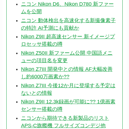
ニコン Nikon D6、Nikon D780 新ファー
ムを公開
ニコン 動体検出を高速化する新撮像素子
の特許 AI予測にも貢献か
Nikon Z9II 超高速センサー 新イメージプ
ロセッサ搭載の噂
Nikon Z50II 新ファーム公開 中国語メニ
ューの項目名を変更
Nikon Z7III 開発中との情報 AF大幅改善
し約6000万画素か??
Nikon Z7III 今後12か月に登場する予定は
ないとの情報
Nikon Z9II 12.3k録画が可能に?? 1億画素
センサー搭載の噂
ニコンから期待できる新製品のリスト
APS-C旗艦機 フルサイズコンデジ他