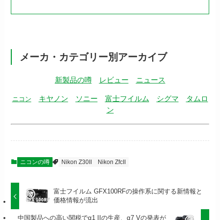
メーカ・カテゴリー別アーカイブ
新製品の噂
レビュー
ニュース
キヤノン
ソニー
富士フイルム
シグマ
タムロ
ニコン
ン
ニコンの噂
Nikon Z30II
Nikon ZfcII
富士フイルム GFX100RFの操作系に関する新情報と
価格情報が流出
中国製品への高い関税でα1 IIの生産、α7 Vの発表が