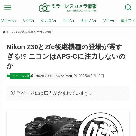
ナソニック
シグマ
タムロン
ニコン
キヤノン
ソニー
富士フイ
ホーム
新製品の噂
ニコンの噂
Nikon Z30とZfc後継機種の登場が遅す
ぎる!? ニコンはAPS-Cに注力しないの
か
2025年3月13日
ニコンの噂
Nikon Z30II
Nikon ZfcII
当ページには広告が含まれています。