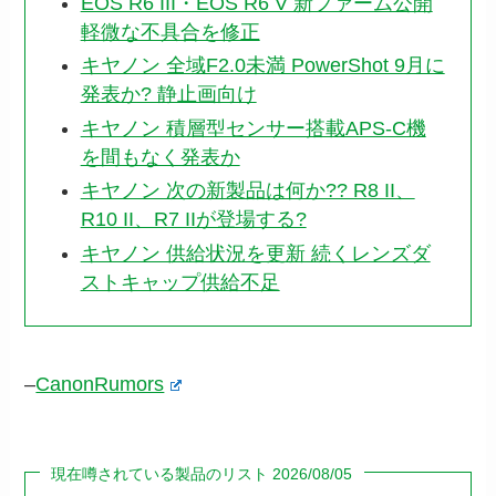
EOS R6 III・EOS R6 V 新ファーム公開
軽微な不具合を修正
キヤノン 全域F2.0未満 PowerShot 9月に
発表か? 静止画向け
キヤノン 積層型センサー搭載APS-C機
を間もなく発表か
キヤノン 次の新製品は何か?? R8 II、
R10 II、R7 IIが登場する?
キヤノン 供給状況を更新 続くレンズダ
ストキャップ供給不足
–
CanonRumors
現在噂されている製品のリスト 2026/08/05