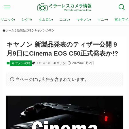
ナソニック
シグマ
タムロン
ニコン
キヤノン
ソニー
富士フイ
ホーム
新製品の噂
キヤノンの噂
キヤノン 新製品発表のティザー公開 9
月9日にCinema EOS C50正式発表か!?
2025年9月2日
キヤノンの噂
EOS C50
キヤノン
当ページには広告が含まれています。