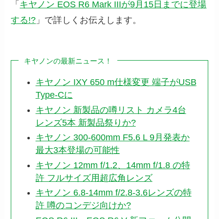
「
キヤノン EOS R6 Mark IIIが9月15日までに登場
する!?
」で詳しくお伝えします。
キヤノンの最新ニュース！
キヤノン IXY 650 m仕様変更 端子がUSB
Type-Cに
キヤノン 新製品の噂リスト カメラ4台
レンズ5本 新製品祭りか?
キヤノン 300-600mm F5.6 L 9月発表か
最大3本登場の可能性
キヤノン 12mm f/1.2、14mm f/1.8 の特
許 フルサイズ用超広角レンズ
キヤノン 6.8-14mm f/2.8-3.6レンズの特
許 噂のコンデジ向けか?