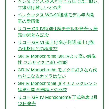
ペンタックス 従来と同じ方法では一眼レ
フ復活は難しいとの声
ペンタックス WG-90後継モデル年内発
表の新情報
リコー GR IV特別仕様モデルを発売へ 発
売30周年を記念
リコー GR VI 値上げ率が判明 値上げ後
の価格はどの程度??
GR IV Monochrome GR IVより高い解像
性 フルサイズに近い性能
GR IV Monochrome モノクロ好きなら代
わりになるカメラはない
GR IV Monochrome ダイナミックレンジ
結果公開 他機種との比較
リコー GR IV Monochrome 正式発表 2月
13日発売