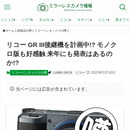
ナソニック
シグマ
タムロン
ニコン
キヤノン
ソニー
富士フイ
ホーム
新製品の噂
リコーペンタックスの噂
リコー GR III後継機を計画中!? モノク
ロ版も好感触 来年にも発表はあるの
か!?
2025年3月18日
リコーペンタックスの噂
LUMIX GR III
リコー
当ページには広告が含まれています。