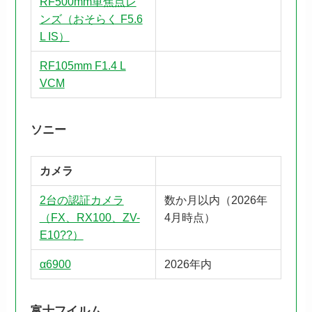
RF500mm単焦点レ
ンズ（おそらく F5.6
L IS）
RF105mm F1.4 L
VCM
ソニー
カメラ
2台の認証カメラ
数か月以内（2026年
（FX、RX100、ZV-
4月時点）
E10??）
α6900
2026年内
富士フイルム