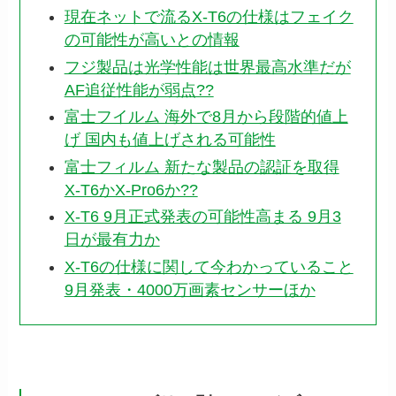
現在ネットで流るX-T6の仕様はフェイク
の可能性が高いとの情報
フジ製品は光学性能は世界最高水準だが
AF追従性能が弱点??
富士フイルム 海外で8月から段階的値上
げ 国内も値上げされる可能性
富士フィルム 新たな製品の認証を取得
X-T6かX-Pro6か??
X-T6 9月正式発表の可能性高まる 9月3
日が最有力か
X-T6の仕様に関して今わかっていること
9月発表・4000万画素センサーほか