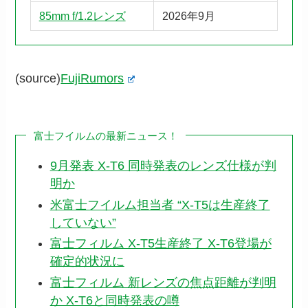
85mm f/1.2レンズ
2026年9月
(source)
FujiRumors
富士フイルムの最新ニュース！
9月発表 X-T6 同時発表のレンズ仕様が判
明か
米富士フイルム担当者 “X-T5は生産終了
していない”
富士フィルム X-T5生産終了 X-T6登場が
確定的状況に
富士フィルム 新レンズの焦点距離が判明
か X-T6と同時発表の噂