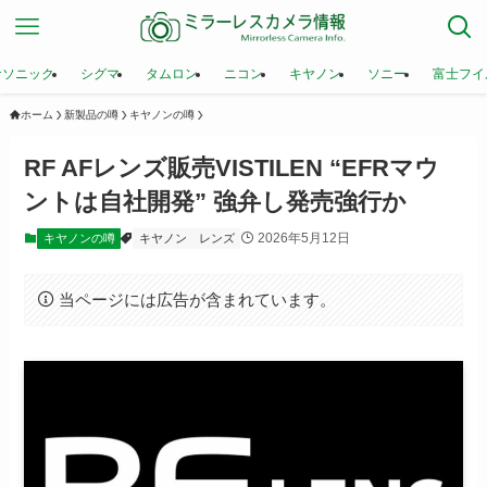
ナソニック
シグマ
タムロン
ニコン
キヤノン
ソニー
富士フイ
ホーム
新製品の噂
キヤノンの噂
RF AFレンズ販売VISTILEN “EFRマウ
ントは自社開発” 強弁し発売強行か
2026年5月12日
キヤノンの噂
キヤノン
レンズ
当ページには広告が含まれています。