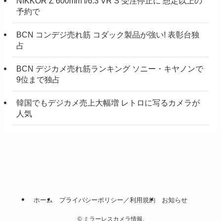
NIKKOR Z 600mm f/6.3 VR S 受注停止に 想定以上の
予約で
BCN コンデジ売れ筋 コダック製品が強い! 表彰台独
占
BCN デジカメ売れ筋ランキング ソニー・キヤノンで
9位まで独占
韓国でもデジカメ売上大幅増 レトロに写るカメラが
人気
ホーム
プライバシーポリシー／利用規約
お知らせ
©
ミラーレスカメラ情報.