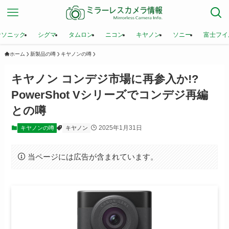
ナソニック
シグマ
タムロン
ニコン
キヤノン
ソニー
富士フイ
ホーム
新製品の噂
キヤノンの噂
キヤノン コンデジ市場に再参入か!?
PowerShot Vシリーズでコンデジ再編
との噂
2025年1月31日
キヤノンの噂
キヤノン
当ページには広告が含まれています。