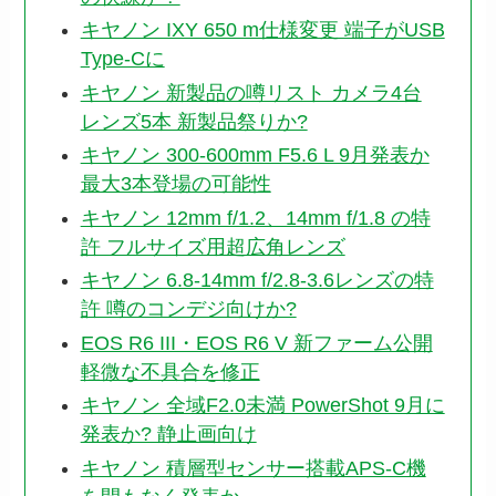
キヤノン IXY 650 m仕様変更 端子がUSB
Type-Cに
キヤノン 新製品の噂リスト カメラ4台
レンズ5本 新製品祭りか?
キヤノン 300-600mm F5.6 L 9月発表か
最大3本登場の可能性
キヤノン 12mm f/1.2、14mm f/1.8 の特
許 フルサイズ用超広角レンズ
キヤノン 6.8-14mm f/2.8-3.6レンズの特
許 噂のコンデジ向けか?
EOS R6 III・EOS R6 V 新ファーム公開
軽微な不具合を修正
キヤノン 全域F2.0未満 PowerShot 9月に
発表か? 静止画向け
キヤノン 積層型センサー搭載APS-C機