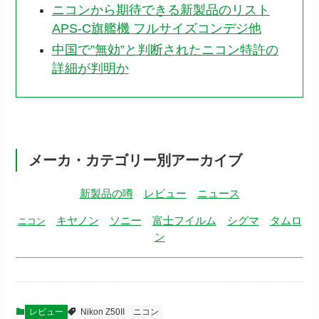
ニコンから期待できる新製品のリスト
APS-C旗艦機 フルサイズコンデジ他
中国で”無効”と判断されたニコン特許の
詳細が判明か
メーカ・カテゴリー別アーカイブ
新製品の噂
レビュー
ニュース
キヤノン
ソニー
富士フイルム
シグマ
タムロ
ニコン
ン
レビュー
Nikon Z50II
ニコン