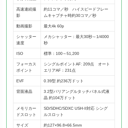
高速連続撮
約11コマ／秒 ハイスピードフレー
影
ムキャプチャ時約30コマ／秒
動画撮影
最大4k 60p
シャッター
メカシャッター：最大30秒～1/4000
速度
秒
ISO
標準：100～51,200
フォーカス
シングルポイントAF: 209点 オート
ポイント
エリアAF：231点
EVF
0.39型 約236万ドット
背面液晶
3.2型バリアングルタッチパネル式液
晶 約104万ドット
メモリカー
SD/SDHC/SDXC USH-II対応 シング
ドスロット
ルスロット
サイズ
約127×96.8×66.5mm