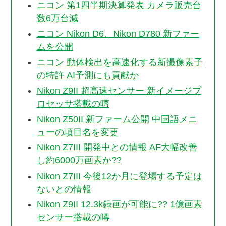
ニコン 第1四半期決算発表 カメラ販売台
数6万台減
ニコン Nikon D6、Nikon D780 新ファー
ムを公開
ニコン 動体検出を高速化する新撮像素子
の特許 AI予測にも貢献か
Nikon Z9II 超高速センサー 新イメージプ
ロセッサ搭載の噂
Nikon Z50II 新ファーム公開 中国語メニ
ューの項目名を変更
Nikon Z7III 開発中との情報 AF大幅改善
し約6000万画素か??
Nikon Z7III 今後12か月に登場する予定は
ないとの情報
Nikon Z9II 12.3k録画が可能に?? 1億画素
センサー搭載の噂