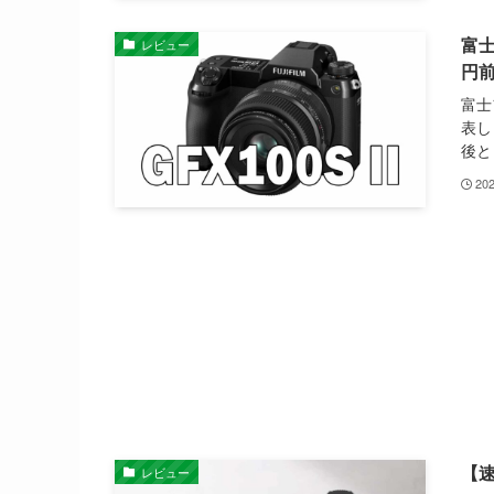
富士
レビュー
円
富士
表し
後と
20
【速
レビュー