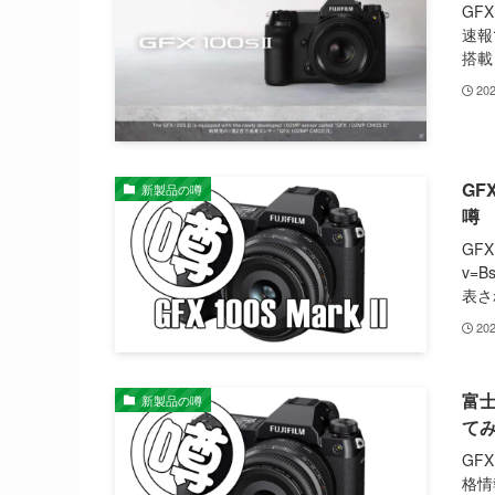
GFX
速報
搭載し
20
GF
新製品の噂
噂
GFX
v=B
表さ
20
富士
新製品の噂
て
GF
格情