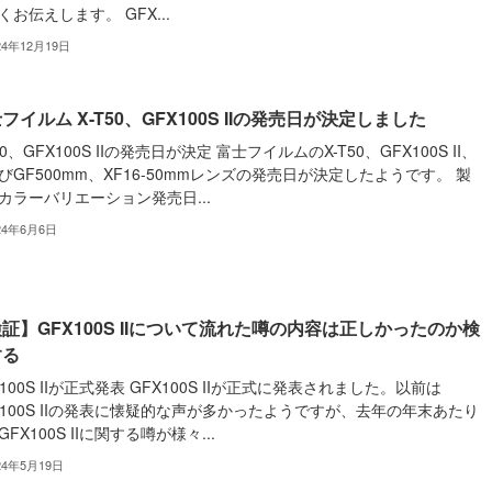
くお伝えします。 GFX...
24年12月19日
フイルム X-T50、GFX100S IIの発売日が決定しました
50、GFX100S IIの発売日が決定 富士フイルムのX-T50、GFX100S II、
びGF500mm、XF16-50mmレンズの発売日が決定したようです。 製
カラーバリエーション発売日...
24年6月6日
証】GFX100S IIについて流れた噂の内容は正しかったのか検
する
X100S IIが正式発表 GFX100S IIが正式に発表されました。以前は
X100S IIの発表に懐疑的な声が多かったようですが、去年の年末あたり
FX100S IIに関する噂が様々...
24年5月19日