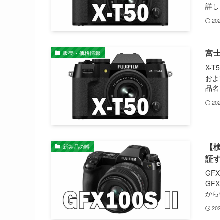
詳し
20
富士
販売・価格情報
X-T
およ
品名
20
【検
新製品の噂
証
GF
GF
からG
20