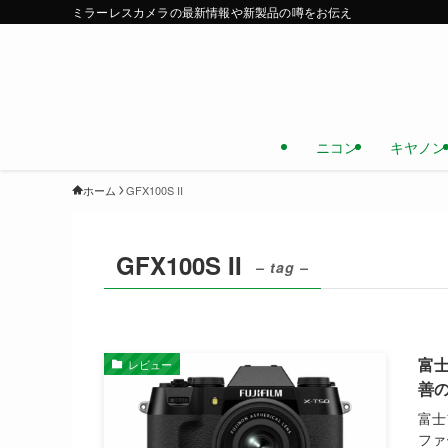
ミラーレスカメラの最新情報や新製品の噂をお伝え
ニコン
キヤノン
ホーム
GFX100S II
GFX100S II
– tag –
富士フ
レビュー
善
富士
ファ