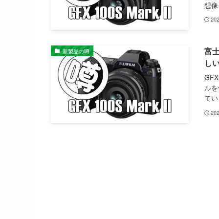
想像
20
富士
新製品の噂
し
GF
ルを
てい
20