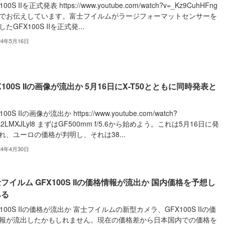
100S IIを正式発表 https://www.youtube.com/watch?v=_Kz9CuhHFng
でお伝えしています。富士フイルムがラージフォーマットセンサーを
たGFX100S IIを正式発...
24年5月16日
X100S IIの画像が流出か 5月16日にX-T50とともに同時発表と
100S IIの画像が流出か https://www.youtube.com/watch?
s2LMXJLyl8 まずはGF500mm f/5.6から始めよう。これは5月16日に発
れ、ユーロの価格が判明し、それは38...
24年4月30日
フイルム GFX100S IIの価格情報が流出か 国内価格を予想し
みる
X100S IIの価格が流出か 富士フイルムの新型カメラ、GFX100S IIの価
報が流出したかもしれません。現在の価格差から日本国内での価格を