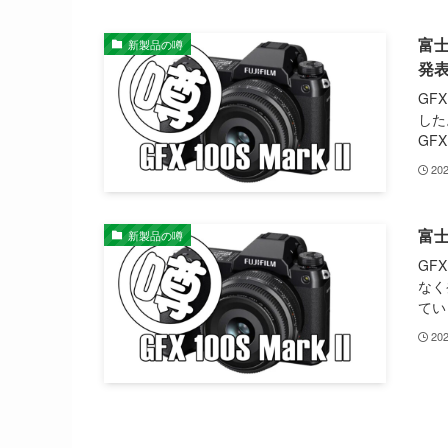
富士
新製品の噂
発
GF
した
GFX
20
富士
新製品の噂
GF
なく
ていま
20