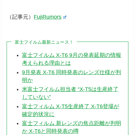
（記事元）
FujiRumors
富士フイルム最新ニュース！
富士フイルム X-T6 9月の発表延期の情報
考えられる理由とは
9月発表 X-T6 同時発表のレンズ仕様が判
明か
米富士フイルム担当者 “X-T5は生産終了
していない”
富士フィルム X-T5生産終了 X-T6登場が
確定的状況に
富士フィルム 新レンズの焦点距離が判明
か X-T6と同時発表の噂