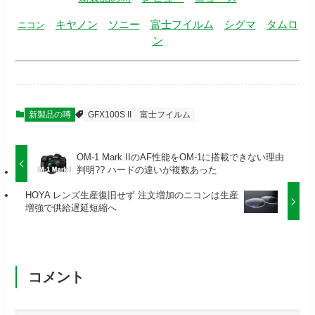
キヤノン
ソニー
富士フイルム
シグマ
タムロ
ニコン
ン
新製品の噂
GFX100S II
富士フイルム
OM-1 Mark IIのAF性能をOM-1に搭載できない理由
判明?? ハードの違いが複数あった
HOYA レンズ生産復旧せず 注文増加のニコンは生産
増強で供給遅延短縮へ
コメント