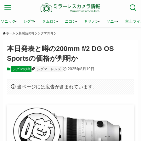
ナソニック
シグマ
タムロン
ニコン
キヤノン
ソニー
富士フイ
ホーム
新製品の噂
シグマの噂
本日発表と噂の200mm f/2 DG OS
Sportsの価格が判明か
2025年8月19日
シグマの噂
シグマ
レンズ
当ページには広告が含まれています。