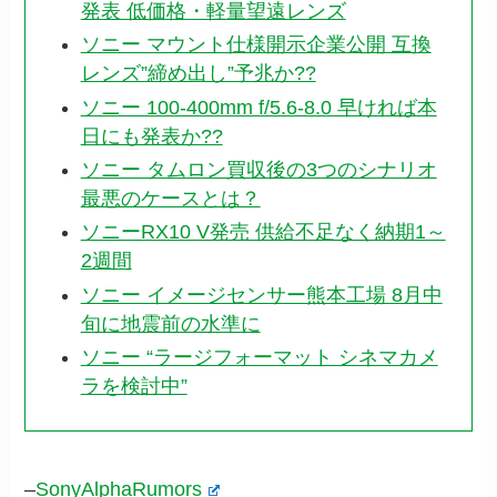
発表 低価格・軽量望遠レンズ
ソニー マウント仕様開示企業公開 互換
レンズ”締め出し”予兆か??
ソニー 100-400mm f/5.6-8.0 早ければ本
日にも発表か??
ソニー タムロン買収後の3つのシナリオ
最悪のケースとは？
ソニーRX10 V発売 供給不足なく納期1～
2週間
ソニー イメージセンサー熊本工場 8月中
旬に地震前の水準に
ソニー “ラージフォーマット シネマカメ
ラを検討中”
–
SonyAlphaRumors