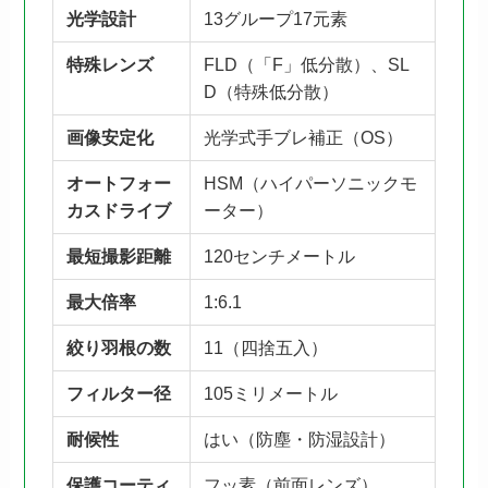
光学設計
13グループ17元素
特殊レンズ
FLD（「F」低分散）、SL
D（特殊低分散）
画像安定化
光学式手ブレ補正（OS）
オートフォー
HSM（ハイパーソニックモ
カスドライブ
ーター）
最短撮影距離
120センチメートル
最大倍率
1:6.1
絞り羽根の数
11（四捨五入）
フィルター径
105ミリメートル
耐候性
はい（防塵・防湿設計）
保護コーティ
フッ素（前面レンズ）