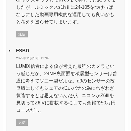
したが、ルミックスs1hⅱに24-105をつけっぱ
なしにした動画専用機的な運用しても良いかも
と考えを巡らせてしまいます。
返信
FSBD
2025年11月10日 13:34
LUMIX信者による僕が考えた最強のカメラとい
う感じだが、24MP裏面照射積層型センサーは普
通に考えてソニー製だよな。α9のセンサーの改
良版にしてもシェアの低いパナの為にわざわざ
製造するとは思えないんだが。ニコンがZ6IIIを
見切ってZ6IVに搭載するにしても余裕で50万円
コースだし。
返信