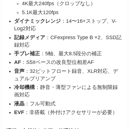
4K最大240fps（クロップなし）
5.1K最大120fps
ダイナミックレンジ
：14〜16+ストップ、V-
Log2対応
記録メディア
：CFexpress Type B ×2、SSD記
録対応
手ブレ補正
：5軸、最大8.5段分の補正
AF
：S5IIベースの改良型位相差AF
音声
：32ビットフロート録音、XLR対応、デ
ュアルプリアンプ
冷却機構
：静音・薄型ファンによる無制限録
画対応
液晶
：フル可動式
EVF
：非搭載（外付けアクセサリーが必要）