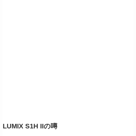
LUMIX S1H IIの噂