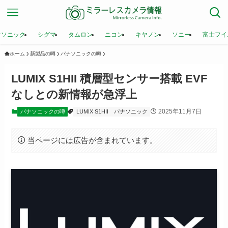
ナソニック
シグマ
タムロン
ニコン
キヤノン
ソニー
富士フイ
ホーム
新製品の噂
パナソニックの噂
LUMIX S1HII 積層型センサー搭載 EVF
なしとの新情報が急浮上
2025年11月7日
パナソニックの噂
LUMIX S1HII
パナソニック
当ページには広告が含まれています。