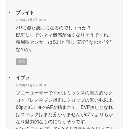
ブライト
2025年11月7日 15:58
ZRに似た感じになるのでしょうか？
EVFなしでシネマ機感が強くなりそうですね。
積層型センサーはS1IIと同じ “部分” なのか “全”
なのか。
返信
イブラ
2025年11月9日 19:54
ソニーユーザーですがルミックスの魅力的なク
ロップレス手ブレ補正にクロップの無い4k以上
60pとs1ⅱ並のAFが積まれて、EVF無しとなれ
ばスペックはまだ分かりませんがα7ⅴよりもか
なり魅力的なものになりそうです。
α7ⅴをスキップしてα7c3まで待とうと思ってま