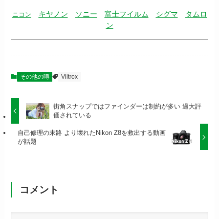
キヤノン
ソニー
富士フイルム
シグマ
タムロ
ニコン
ン
その他の噂
Viltrox
街角スナップではファインダーは制約が多い 過大評
価されている
自己修理の末路 より壊れたNikon Z8を救出する動画
が話題
コメント