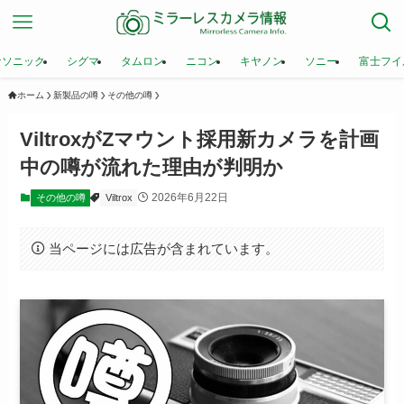
ナソニック
シグマ
タムロン
ニコン
キヤノン
ソニー
富士フイ
ホーム
新製品の噂
その他の噂
ViltroxがZマウント採用新カメラを計画
中の噂が流れた理由が判明か
2026年6月22日
その他の噂
Viltrox
当ページには広告が含まれています。