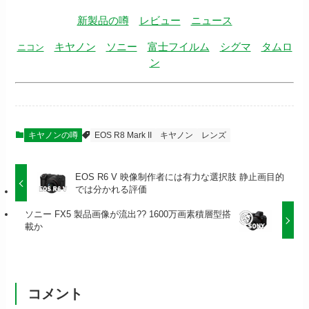
新製品の噂
レビュー
ニュース
キヤノン
ソニー
富士フイルム
シグマ
タムロ
ニコン
ン
キヤノンの噂
EOS R8 Mark II
キヤノン
レンズ
EOS R6 V 映像制作者には有力な選択肢 静止画目的
では分かれる評価
ソニー FX5 製品画像が流出?? 1600万画素積層型搭
載か
コメント