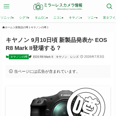
ナソニック
シグマ
タムロン
ニコン
キヤノン
ソニー
富士フイ
ホーム
新製品の噂
キヤノンの噂
キヤノン 9月10日頃 新製品発表か EOS
R8 Mark II登場する？
2026年7月3日
キヤノンの噂
EOS R8 Mark II
キヤノン
レンズ
当ページには広告が含まれています。