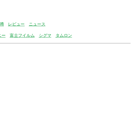
噂
レビュー
ニュース
ニー
富士フイルム
シグマ
タムロン