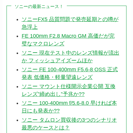
ソニーの最新ニュース！
ソニーFX5 品質問題で発売延期との噂が
急浮上
FE 100mm F2.8 Macro GM 高価だが完
璧なマクロレンズ
ソニー 現在テスト中のレンズ情報が流出
か フィッシュアイズームほか
ソニー FE 100-400mm F5.6-8 OSS 正式
発表 低価格・軽量望遠レンズ
ソニー マウント仕様開示企業公開 互換
レンズ”締め出し”予兆か??
ソニー 100-400mm f/5.6-8.0 早ければ本
日にも発表か??
ソニー タムロン買収後の3つのシナリオ
最悪のケースとは？