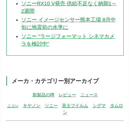
ソニーRX10 V発売 供給不足なく納期1～
2週間
ソニー イメージセンサー熊本工場 8月中
旬に地震前の水準に
ソニー “ラージフォーマット シネマカメ
ラを検討中”
メーカ・カテゴリー別アーカイブ
新製品の噂
レビュー
ニュース
キヤノン
ソニー
富士フイルム
シグマ
タムロ
ニコン
ン