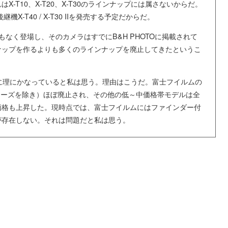
-T10、X-T20、X-T30のラインナップには属さないからだ。
-T40 / X-T30 IIを発売する予定だからだ。
なく登場し、そのカメラはすでにB&H PHOTOに掲載されて
ナップを作るよりも多くのラインナップを廃止してきたというこ
発売は完全に理にかなっていると私は思う。理由はこうだ。富士フイルムの
リーズを除き）ほぼ廃止され、その他の低～中価格帯モデルは全
価格も上昇した。現時点では、富士フイルムにはファインダー付
が存在しない。それは問題だと私は思う。