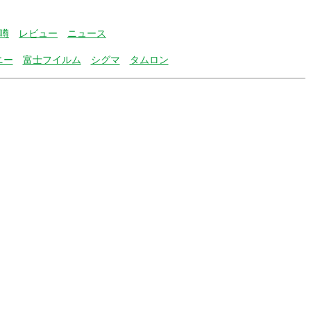
噂
レビュー
ニュース
ニー
富士フイルム
シグマ
タムロン