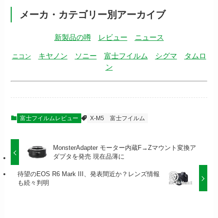
メーカ・カテゴリー別アーカイブ
新製品の噂
レビュー
ニュース
キヤノン
ソニー
富士フイルム
シグマ
タムロ
ニコン
ン
富士フイルムレビュー
X-M5
富士フイルム
MonsterAdapter モーター内蔵F→Zマウント変換ア
ダプタを発売 現在品薄に
待望のEOS R6 Mark III、発表間近か？レンズ情報
も続々判明