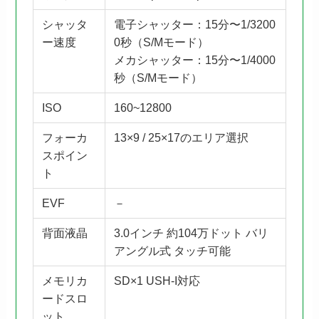
シャッタ
電子シャッター：15分〜1/3200
ー速度
0秒（S/Mモード）
メカシャッター：15分〜1/4000
秒（S/Mモード）
ISO
160~12800
フォーカ
13×9 / 25×17のエリア選択
スポイン
ト
EVF
－
背面液晶
3.0インチ 約104万ドット バリ
アングル式 タッチ可能
メモリカ
SD×1 USH-I対応
ードスロ
ット