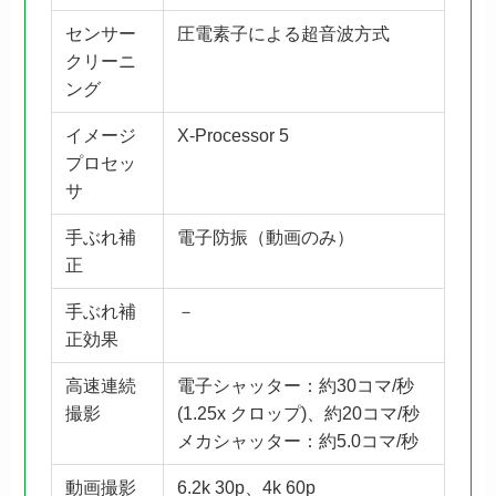
センサー
圧電素子による超音波方式
クリーニ
ング
イメージ
X-Processor 5
プロセッ
サ
手ぶれ補
電子防振（動画のみ）
正
手ぶれ補
－
正効果
高速連続
電子シャッター：約30コマ/秒
撮影
(1.25x クロップ)、約20コマ/秒
メカシャッター：約5.0コマ/秒
動画撮影
6.2k 30p、4k 60p