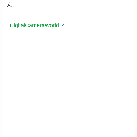
ん。
–
DigitalCameraWorld