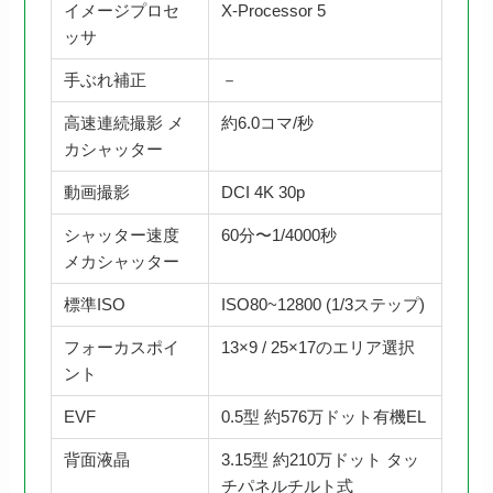
イメージプロセ
X-Processor 5
ッサ
手ぶれ補正
－
高速連続撮影 メ
約6.0コマ/秒
カシャッター
動画撮影
DCI 4K 30p
シャッター速度
60分〜1/4000秒
メカシャッター
標準ISO
ISO80~12800 (1/3ステップ)
フォーカスポイ
13×9 / 25×17のエリア選択
ント
EVF
0.5型 約576万ドット有機EL
背面液晶
3.15型 約210万ドット タッ
チパネルチルト式