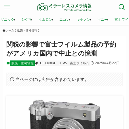
ナソニック
シグマ
タムロン
ニコン
キヤノン
ソニー
富士フイ
ホーム
販売・価格情報
関税の影響で富士フイルム製品の予約
がアメリカ国内で中止との憶測
2025年4月22日
販売・価格情報
GFX100RF
X-M5
富士フイルム
当ページには広告が含まれています。