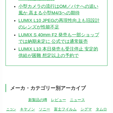
小型カメラの流行はOM／パナへの追い
風か 高まる小型M4/3への期待
LUMIX L10 JPEGの再現性向上も旧設計
のレンズが性能不足
LUMIX S 40mm F2 発売も一部ショップ
では納期未定に 公式では通常販売
LUMIX L10 本日発売も受注停止 安定的
供給が困難 想定以上の予約で
メーカ・カテゴリー別アーカイブ
新製品の噂
レビュー
ニュース
キヤノン
ソニー
富士フイルム
シグマ
タムロ
ニコン