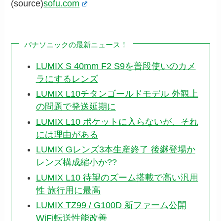
(source)
sofu.com
パナソニックの最新ニュース！
LUMIX S 40mm F2 S9を普段使いのカメ
ラにするレンズ
LUMIX L10チタンゴールドモデル 外観上
の問題で発送延期に
LUMIX L10 ポケットに入らないが、それ
には理由がある
LUMIX Gレンズ3本生産終了 後継登場か
レンズ構成縮小か??
LUMIX L10 待望のズーム搭載で高い汎用
性 旅行用に最高
LUMIX TZ99 / G100D 新ファーム公開
WiFi転送性能改善