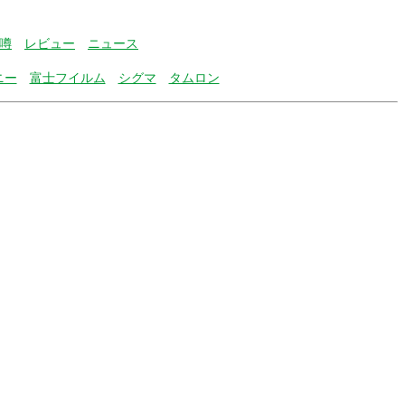
噂
レビュー
ニュース
ニー
富士フイルム
シグマ
タムロン