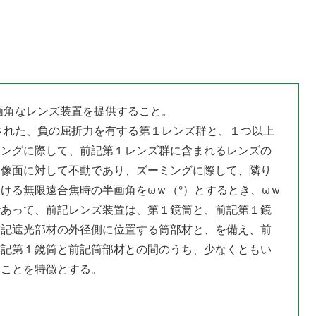
画角なレンズ装置を提供すること。
された、負の屈折力を有する第１レンズ群と、１つ以上
ミングに際して、前記第１レンズ群に含まれるレンズの
は像面に対して不動であり、ズーミングに際して、隣り
ける無限遠合焦時の半画角をωｗ（°）とするとき、ωｗ
であって、前記レンズ装置は、第１鏡筒と、前記第１鏡
前記遮光部材の外径側に位置する筒部材と、を備え、前
前記第１鏡筒と前記筒部材との間のうち、少なくともい
ることを特徴とする。