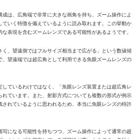
構成は、広角端で非常に大きな画角を持ち、ズーム操作によ
していく特徴を備えているように読み取れます。この挙動か
的な表現を含むズームレンズである可能性があるようです。
さく、望遠側ではフルサイズ相当まで広がる」という数値傾
で、望遠端では超広角として利用できる魚眼ズームレンズの
定しているわけではなく、「魚眼レンズ装置または超広角レ
られています。また、射影方式についても複数の形式が例示
残されているように思われるため、本当に魚眼レンズの特許
描写になる可能性を持ちつつ、ズーム操作によって通常の超