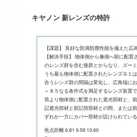
キヤノン 新レンズの特許
【課題】 良好な防滴防塵性能を備えた広
【解決手段】 物体側から像側へ順に配置
のレンズ群を含む後群とからなり、ズー
うち最も物体側に配置されたレンズＧ１
合うレンズ群の間隔は変化し、広角端にお
＞８５なる条件式を満足するレンズ装置
筒より物体側に配置された遮光部材と、
記遮光部材と前記筒部材との間、または
ずれか一方にカバー部材が設けられてい
焦点距離 6.81 9.58 13.60