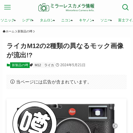
ナソニック
シグマ
タムロン
ニコン
キヤノン
ソニー
富士フイ
ホーム
新製品の噂
ライカM12の2種類の異なるモック画像
が流出!?
2024年5月21日
新製品の噂
M12
ライカ
当ページには広告が含まれています。