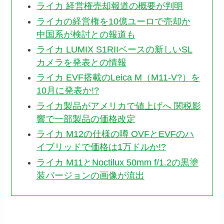
ライカ 経営権売却報道の概要が判明
ライカの経営権を10億ユーロで売却か
中国系が検討との報道も
ライカ LUMIX S1RIIベースの新しいSL
カメラを発表との情報
ライカ EVF搭載のLeica M（M11-V?）を
10月に発表か!?
ライカ製品がアメリカで値上げへ 関税影
響で一部製品の価格改定
ライカ M12の仕様の噂 OVFとEVFのハ
イブリッドで価格は1万ドルか!?
ライカ M11とNoctilux 50mm f/1.2の黒塗
装バージョンの画像が流出