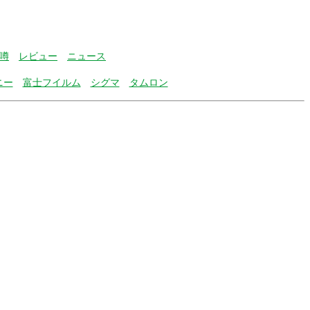
噂
レビュー
ニュース
ニー
富士フイルム
シグマ
タムロン