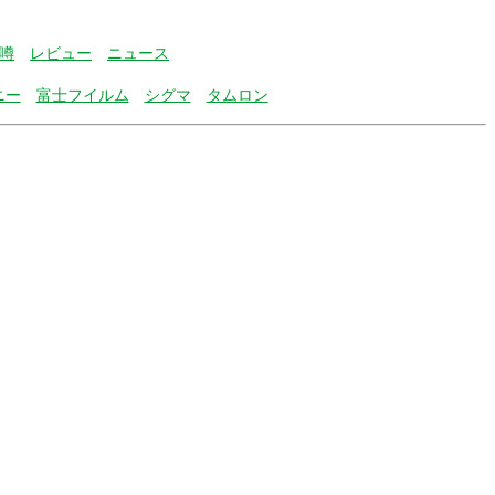
噂
レビュー
ニュース
ニー
富士フイルム
シグマ
タムロン