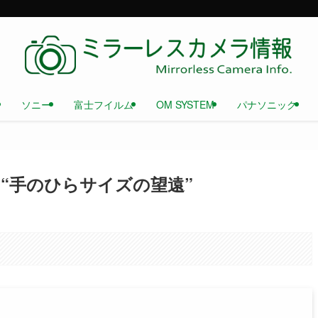
ソニー
富士フイルム
OM SYSTEM
パナソニック
開 “手のひらサイズの望遠”