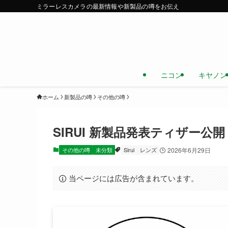
ミラーレスカメラの最新情報や新製品の噂をお伝え
ニコン
キヤノン
ホーム
新製品の噂
その他の噂
SIRUI 新製品発表ティザー公
その他の噂
未分類
Sirui
レンズ
2026年6月29日
当ページには広告が含まれています。