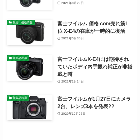
2021年8月29日
富士フイルム 価格.com売れ筋1
販売・価格情報
位 X-E4の在庫が一時的に復活
2021年5月30日
富士フイルムX-E4には期待され
新製品の噂
ていたボディ内手振れ補正が非搭
載と噂
2021年1月14日
富士フイルムが1月27日にカメラ
新製品の噂
2台、レンズ3本を発表??
2020年12月27日