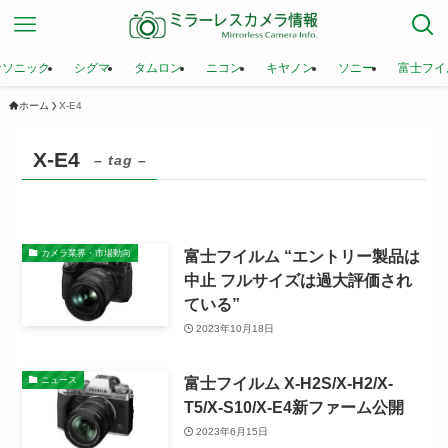
ナソニック
シグマ
タムロン
ニコン
キヤノン
ソニー
富士フイ
ホーム
X-E4
X-E4
– tag –
富士フイルム “エントリー製品は
カメラ業界・市場動向
中止 フルサイズは過大評価され
ている”
2023年10月18日
富士フイルム X-H2S/X-H2/X-
ニュース
T5/X-S10/X-E4新ファーム公開
2023年6月15日