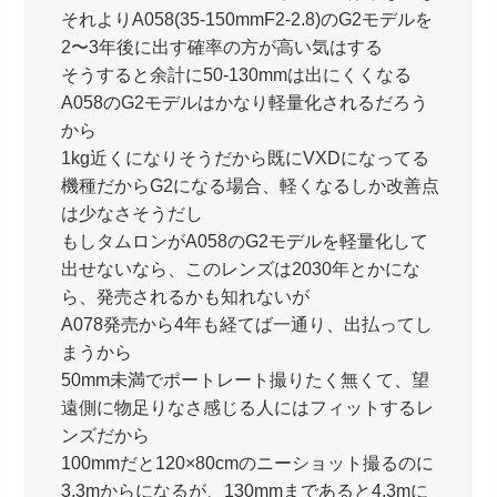
それよりA058(35-150mmF2-2.8)のG2モデルを
2〜3年後に出す確率の方が高い気はする
そうすると余計に50-130mmは出にくくなる
A058のG2モデルはかなり軽量化されるだろう
から
1kg近くになりそうだから既にVXDになってる
機種だからG2になる場合、軽くなるしか改善点
は少なさそうだし
もしタムロンがA058のG2モデルを軽量化して
出せないなら、このレンズは2030年とかにな
ら、発売されるかも知れないが
A078発売から4年も経てば一通り、出払ってし
まうから
50mm未満でポートレート撮りたく無くて、望
遠側に物足りなさ感じる人にはフィットするレ
ンズだから
100mmだと120×80cmのニーショット撮るのに
3.3mからになるが、130mmまであると4.3mに