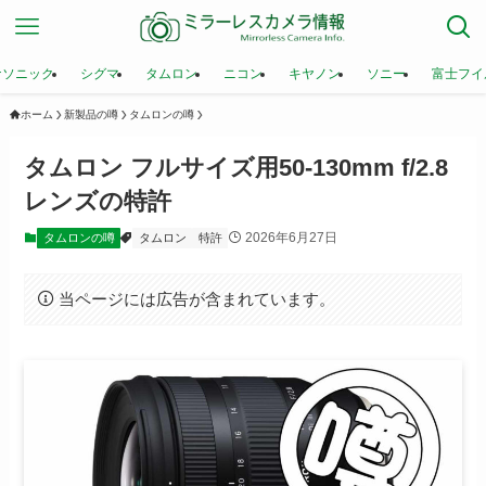
ナソニック
シグマ
タムロン
ニコン
キヤノン
ソニー
富士フイ
ホーム
新製品の噂
タムロンの噂
タムロン フルサイズ用50-130mm f/2.8
レンズの特許
2026年6月27日
タムロンの噂
タムロン
特許
当ページには広告が含まれています。