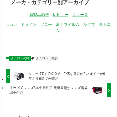
メーカ・カテゴリー別アーカイブ
新製品の噂
レビュー
ニュース
キヤノン
ソニー
富士フイルム
シグマ
タムロ
ニコン
ン
タムロンの噂
タムロン
特許
ソニー 7月にRX10 V、FX5を発表か? ネオイチが9
年ぶり刷新の可能性
LUMIX Gレンズ3本生産終了 後継登場かレンズ構成
縮小か??