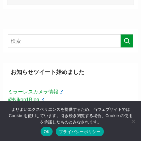
お知らせツイート始めました
ミラーレスカメラ情報
@Nikon1Blog
よりよいエクスペリエンスを提供するため、当ウェブサイトでは
更新お知らせツイート始めました
Cookie を使用しています。引き続き閲覧する場合、Cookie の使用
を承諾したものとみなされます。
OK
プライバシーポリシー