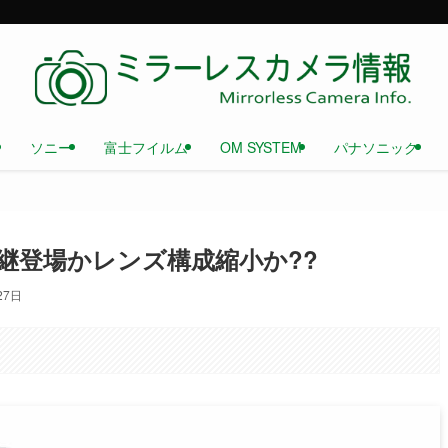
ソニー
富士フイルム
OM SYSTEM
パナソニック
 後継登場かレンズ構成縮小か??
27日