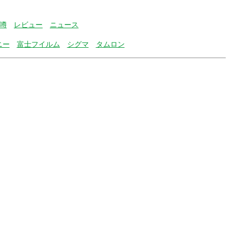
噂
レビュー
ニュース
ニー
富士フイルム
シグマ
タムロン