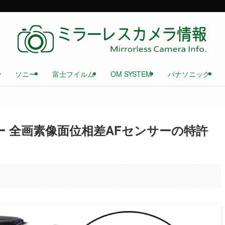
ソニー
富士フイルム
OM SYSTEM
パナソニック
ー 全画素像面位相差AFセンサーの特許