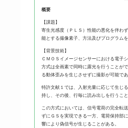
概要
【課題】
寄生光感度（ＰＬＳ）性能の悪化を伴わ
能とする撮像素子、方法及びプログラム
【背景技術】
ＣＭＯＳイメージセンサーにおける電子
方式は全画素で同時に露光を行うことが
る動体歪みを生じさせずに撮影が可能で
特許文献１では、入射光量に応じて生じ
持し、その後、行毎に読み出しを行うこ
この方式においては、信号電荷の完全転
ずにＧＳを実現できる一方、電荷保持部
響により偽信号が生じることがある。