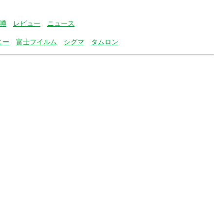
噂
レビュー
ニュース
ニー
富士フイルム
シグマ
タムロン