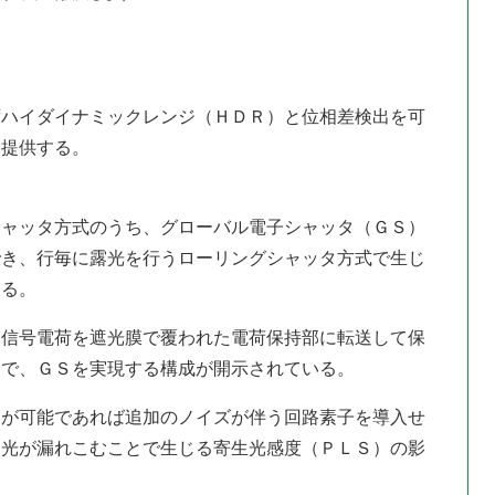
ずハイダイナミックレンジ（ＨＤＲ）と位相差検出を可
を提供する。
シャッタ方式のうち、グローバル電子シャッタ（ＧＳ）
でき、行毎に露光を行うローリングシャッタ方式で生じ
ある。
る信号電荷を遮光膜で覆われた電荷保持部に転送して保
とで、ＧＳを実現する構成が開示されている。
送が可能であれば追加のノイズが伴う回路素子を導入せ
に光が漏れこむことで生じる寄生光感度（ＰＬＳ）の影