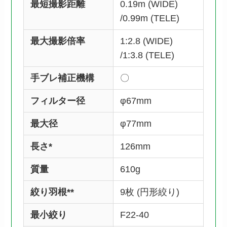
最短撮影距離
0.19m (WIDE)
/0.99m (TELE)
最大撮影倍率
1:2.8 (WIDE)
/1:3.8 (TELE)
手ブレ補正機構
〇
フィルター径
φ67mm
最大径
φ77mm
長さ*
126mm
質量
610g
絞り羽根**
9枚 (円形絞り)
最小絞り
F22-40