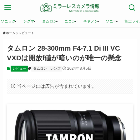
ナソニック
シグマ
タムロン
ニコン
キヤノン
ソニー
富士フイ
ホーム
レビュー
タムロン 28-300mm F4-7.1 Di III VC
VXDは開放f値が暗いのが唯一の懸念
2024年8月5日
レビュー
タムロン
レンズ
当ページには広告が含まれています。