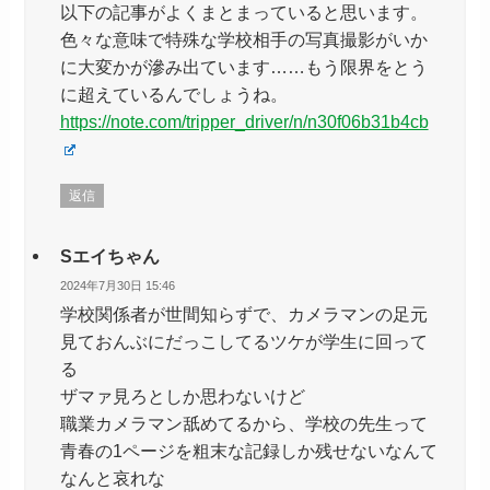
以下の記事がよくまとまっていると思います。
色々な意味で特殊な学校相手の写真撮影がいか
に大変かが滲み出ています……もう限界をとう
に超えているんでしょうね。
https://note.com/tripper_driver/n/n30f06b31b4cb
返信
Sエイちゃん
2024年7月30日 15:46
学校関係者が世間知らずで、カメラマンの足元
見ておんぶにだっこしてるツケが学生に回って
る
ザマァ見ろとしか思わないけど
職業カメラマン舐めてるから、学校の先生って
青春の1ページを粗末な記録しか残せないなんて
なんと哀れな