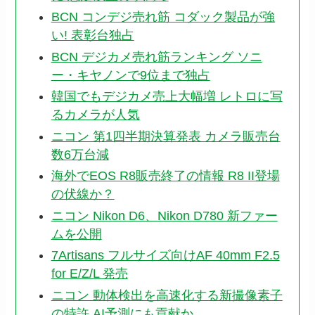
BCN コンデジ売れ筋 コダック製品が強
い! 表彰台独占
BCN デジカメ売れ筋ランキング ソニ
ー・キヤノンで9位まで独占
韓国でもデジカメ売上大幅増 レトロに写
るカメラが人気
ニコン 第1四半期決算発表 カメラ販売台
数6万台減
海外でEOS R8販売終了の情報 R8 II登場
の伏線か？
ニコン Nikon D6、Nikon D780 新ファー
ムを公開
7Artisans フルサイズ向けAF 40mm F2.5
for E/Z/L 発売
ニコン 動体検出を高速化する新撮像素子
の特許 AI予測にも貢献か