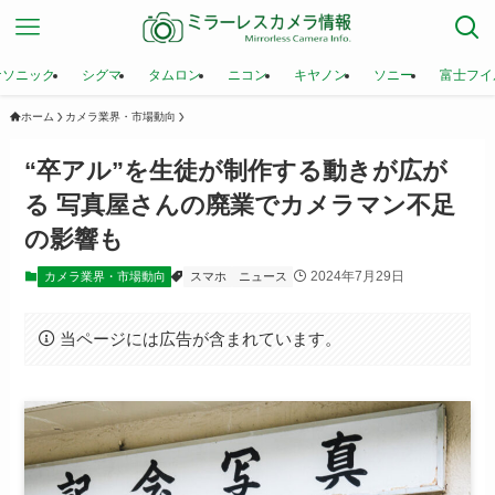
ナソニック
シグマ
タムロン
ニコン
キヤノン
ソニー
富士フイ
ホーム
カメラ業界・市場動向
“卒アル”を生徒が制作する動きが広が
る 写真屋さんの廃業でカメラマン不足
の影響も
2024年7月29日
カメラ業界・市場動向
スマホ
ニュース
当ページには広告が含まれています。