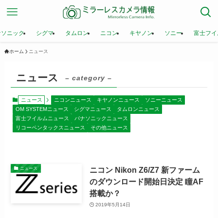
ナソニック
シグマ
タムロン
ニコン
キヤノン
ソニー
富士フイ
ホーム
ニュース
ニュース
– category –
ニュース
ニコンニュース
キヤノンニュース
ソニーニュース
OM SYSTEMニュース
シグマニュース
タムロンニュース
富士フイルムニュース
パナソニックニュース
リコーペンタックスニュース
その他ニュース
ニコン Nikon Z6/Z7 新ファーム
ニュース
のダウンロード開始日決定 瞳AF
搭載か？
2019年5月14日