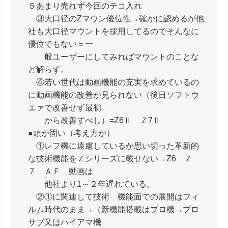
５あまり売れず今回のテコ入れ
③大口径のZマウン優位性→確かに認めるが他
社も大口径マウントを採用してるのでそんなに
優位でもない＝一
般ユーザーにしてみればマウントのことな
ど解らず。
④若い世代は動画機能の充実を求めているの
に動画機能の改善が見られない（後日ソフトウ
エァで改善せず最初
から改善すべし）=Z6Ⅱ Ｚ7Ⅱ
●頭が固い（考え方が）
①レフ機に遠慮しているか思い切った革新的
な技術機能をＺシリーズに載せない→Z6 Ｚ
７ ＡＦ 動画は
他社より1～２年遅れている。
②①に関連して技術 機能面での展開はフィ
ルム時代のまま→（新機能搭載はプロ機→プロ
サブ又はハイアマ機