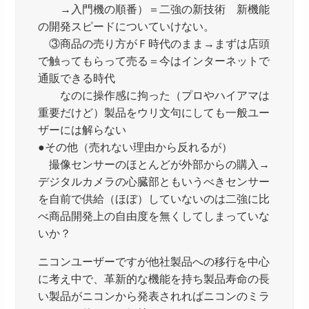
→入門機の順番）＝二強の新技術 新機能
の開発スピードについていけない。
③商品の売り方がＦ時代のまま→まずは店頭
で触ってもらって売る＝今はインターネットで
通販できる時代
なのに操作感に拘った（プロやハイアマは
重要だけど）製品をウリ文句にしても一般ユー
ザーには解らない
●その他（売れない理由から反れるが）
撮像センサーのほとんどが外部からの購入→
デジタルカメラの心臓部ともいうべきセンサー
を自前で供給（ほぼ）していないのは二強に比
べ商品開発上の自由度を無くしてしまっていな
いか？
ニコンユーザーですが他社製品への移行を中心
に考え中で、革新的な機能を持ち製品寿命の長
い製品がニコンから発表されればニコンのミラ