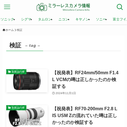
ナソニック
シグマ
タムロン
ニコン
キヤノン
ソニー
富士フイ
ホーム
検証
検証
– tag –
【祝発表】RF24mm/50mm F1.4
新製品の噂
L VCMの噂は正しかったのか検
証する
2024年11月1日
【祝発表】RF70-200mm F2.8 L
新製品の噂
IS USM Zの流れていた噂は正し
かったのか検証する