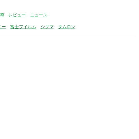
噂
レビュー
ニュース
ニー
富士フイルム
シグマ
タムロン