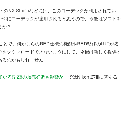
のNX Studioなどには、このコーデックが利用されてい
動的にPCにコーデックが適用されると思うので、今後はソフトを
うか？
とで、何かしらのRED仕様の機能やRED監修のLUTが搭
のをダウンロードできないようにして、今後は新しく提供す
あるのかもしれません。
ている!? Z8の販売好調も影響か
」ではNikon Z7IIIに関する