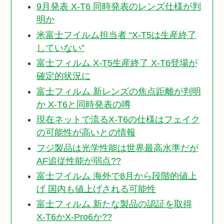
9月発表 X-T6 同時発表のレンズ仕様が判
明か
米富士フイルム担当者 “X-T5は生産終了
していない”
富士フィルム X-T5生産終了 X-T6登場が
確定的状況に
富士フィルム 新レンズの焦点距離が判明
か X-T6と同時発表の噂
現在ネットで流るX-T6の仕様はフェイク
の可能性が高いとの情報
フジ製品は光学性能は世界最高水準だが
AF追従性能が弱点??
富士フイルム 海外で8月から段階的値上
げ 国内も値上げされる可能性
富士フィルム 新たな製品の認証を取得
X-T6かX-Pro6か??