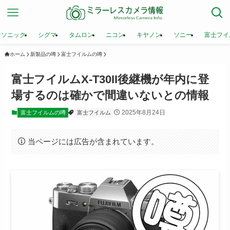
ナソニック
シグマ
タムロン
ニコン
キヤノン
ソニー
富士フイ
ホーム
新製品の噂
富士フイルムの噂
富士フイルムX-T30II後継機が年内に登
場するのは確かで間違いないとの情報
2025年8月24日
富士フイルムの噂
富士フイルム
当ページには広告が含まれています。