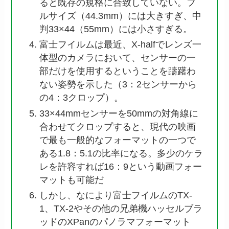
ると既存の規格に合致していない。フ
ルサイズ（44.3mm）には大きすぎ、中
判33×44（55mm）には小さすぎる。
富士フイルムは最近、X-halfでレンズ一
体型のカメラにおいて、センサーの一
部だけを使用するということを躊躇わ
ない姿勢を示した（3：2センサーから
の4：3クロップ）。
33×44mmセンサーを50mmの対角線に
合わせてクロップすると、現代の映画
で最も一般的なフォーマットの一つで
ある1.8：5.1の比率になる。多少のケラ
レを許容すれば16：9という動画フォー
マットも可能だ
しかし、なにより富士フイルムのTX-
1、TX-2やその他の兄弟機ハッセルブラ
ッドのXPanのパノラマフォーマット