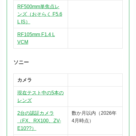
RF500mm単焦点レ
ンズ（おそらく F5.6
L IS）
RF105mm F1.4 L
VCM
ソニー
カメラ
現在テスト中の5本の
レンズ
2台の認証カメラ
数か月以内（2026年
（FX、RX100、ZV-
4月時点）
E10??）