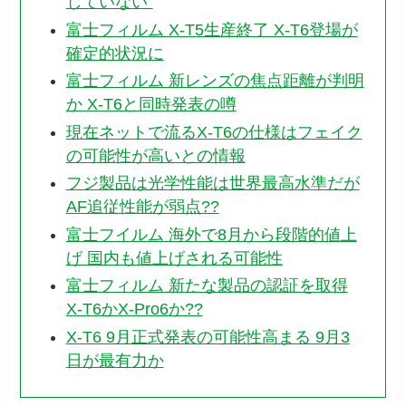
していない”
富士フィルム X-T5生産終了 X-T6登場が
確定的状況に
富士フィルム 新レンズの焦点距離が判明
か X-T6と同時発表の噂
現在ネットで流るX-T6の仕様はフェイク
の可能性が高いとの情報
フジ製品は光学性能は世界最高水準だが
AF追従性能が弱点??
富士フイルム 海外で8月から段階的値上
げ 国内も値上げされる可能性
富士フィルム 新たな製品の認証を取得
X-T6かX-Pro6か??
X-T6 9月正式発表の可能性高まる 9月3
日が最有力か