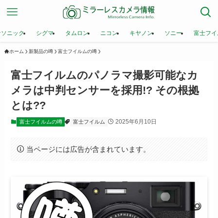
ナソニック
シグマ
タムロン
ニコン
キヤノン
ソニー
富士フイ
ホーム
新製品の噂
富士フイルムの噂
富士フイルムのパノラマ撮影可能なカ
メラは中判センサーを採用!? その根拠
とは??
2025年6月10日
富士フイルムの噂
富士フイルム
当ページには広告が含まれています。