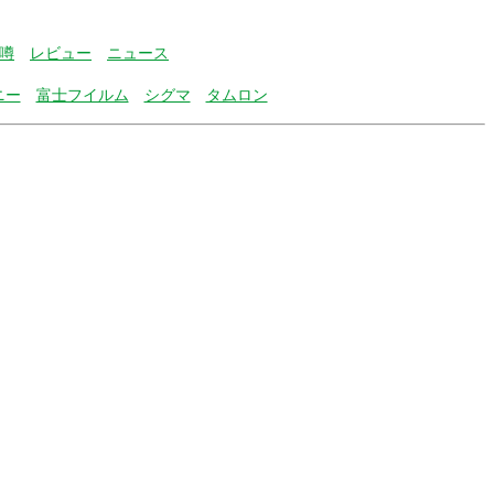
噂
レビュー
ニュース
ニー
富士フイルム
シグマ
タムロン