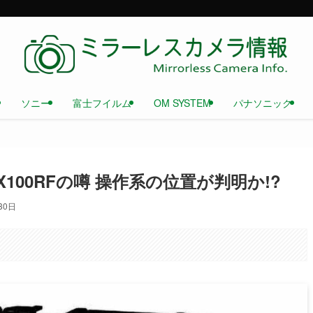
ソニー
富士フイルム
OM SYSTEM
パナソニック
100RFの噂 操作系の位置が判明か!?
30日