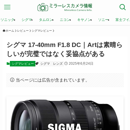
ナソニック
シグマ
タムロン
ニコン
キヤノン
ソニー
富士フイ
ホーム
レビュー
シグマレビュー
シグマ 17-40mm F1.8 DC｜Artは素晴ら
しいが完璧ではなく妥協点がある
2025年6月24日
シグマレビュー
シグマ
レンズ
当ページには広告が含まれています。