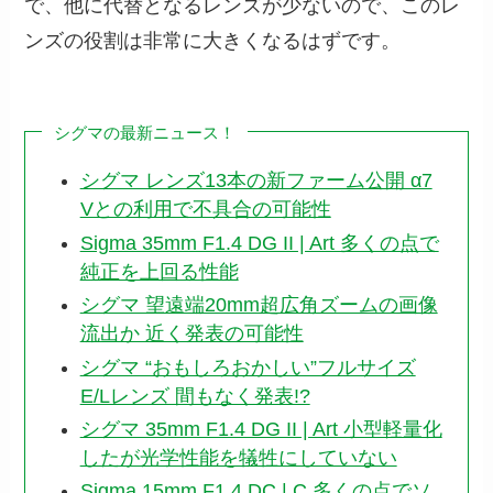
で、他に代替となるレンズが少ないので、このレ
ンズの役割は非常に大きくなるはずです。
シグマの最新ニュース！
シグマ レンズ13本の新ファーム公開 α7
Vとの利用で不具合の可能性
Sigma 35mm F1.4 DG II | Art 多くの点で
純正を上回る性能
シグマ 望遠端20mm超広角ズームの画像
流出か 近く発表の可能性
シグマ “おもしろおかしい”フルサイズ
E/Lレンズ 間もなく発表!?
シグマ 35mm F1.4 DG II | Art 小型軽量化
したが光学性能を犠牲にしていない
Sigma 15mm F1.4 DC | C 多くの点でソ