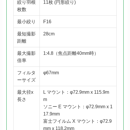
絞り羽根
11枚 (円形絞り)
枚数
最小絞り
F16
最短撮影
28cm
距離
最大撮影
1:4.8（焦点距離40mm時）
倍率
フィルタ
φ67mm
ーサイズ
最大径x
L マウント：φ72.9mm x 115.9m
長さ
m
ソニー E マウント：φ72.9mm x 1
17.9mm
富士フイルム X マウント：φ72.9
mm x 118.2mm