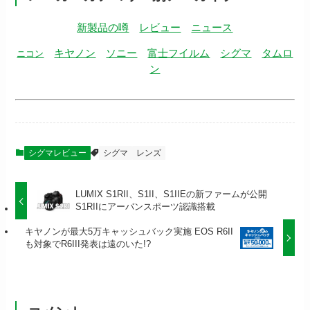
新製品の噂
レビュー
ニュース
キヤノン
ソニー
富士フイルム
シグマ
タムロ
ニコン
ン
シグマレビュー
シグマ
レンズ
LUMIX S1RII、S1II、S1IIEの新ファームが公開
S1RIIにアーバンスポーツ認識搭載
キヤノンが最大5万キャッシュバック実施 EOS R6II
も対象でR6III発表は遠のいた!?