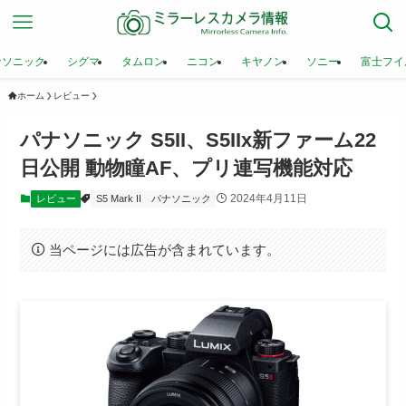
ナソニック
シグマ
タムロン
ニコン
キヤノン
ソニー
富士フイ
ホーム
レビュー
パナソニック S5II、S5IIx新ファーム22
日公開 動物瞳AF、プリ連写機能対応
2024年4月11日
レビュー
S5 Mark II
パナソニック
当ページには広告が含まれています。