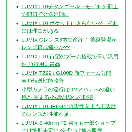
LUMIX L10チタンゴールドモデル 外観上
の問題で発送延期に
LUMIX L10 ポケットに入らないが、それ
には理由がある
LUMIX Gレンズ3本生産終了 後継登場か
レンズ構成縮小か??
LUMIX L10 待望のズーム搭載で高い汎用
性 旅行用に最高
LUMIX TZ99 / G100D 新ファーム公開
WiFi転送性能改善
小型カメラの流行はOM／パナへの追い
風か 高まる小型M4/3への期待
LUMIX L10 JPEGの再現性向上も旧設計
のレンズが性能不足
LUMIX S 40mm F2 発売も一部ショップ
では納期未定に 公式では通常販売