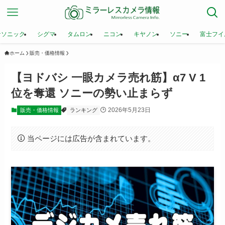
ナソニック
シグマ
タムロン
ニコン
キヤノン
ソニー
富士フイ
ホーム
販売・価格情報
【ヨドバシ 一眼カメラ売れ筋】α7 V 1
位を奪還 ソニーの勢い止まらず
2026年5月23日
販売・価格情報
ランキング
当ページには広告が含まれています。