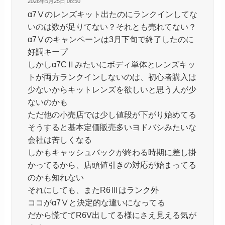
2026年5月25日 08:50
α7Ⅴのレンズキット出たのにランクインしてな
いのは数が足りてない？それとも売れてない？
α7Ⅴのキャンペーンは3月下旬で終了したのに
好調キープ
しかしα7CⅡみたいにボディ単体とレンズキッ
トが両方ランクインしないのは、初心者購入は
少ないからキットレンズを欲しいと思う人が少
ないのかも
ただ他の小売店では少し値段が下がり始めてる
そうすると基本定価販売多いヨドバシみたいな
会社は苦しくなる
しかもキャッシュバックが終わる時期に差し掛
かってるから、店頭値引きの対応が始まってる
のかも知れない
それにしても、またR6Ⅲはランク外
ココがα7Ⅴと決定的な違いになってる
だから慌ててR6V出してる様にさえ見える気が