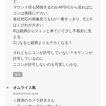
ど。
マウント径も関係するのかAPS-Cから見ればニ
コンは異様にデカい。
各社対応の画像見てもLが一番すっきり、EとX
はくびれが大きい
Rは鏡胴からストンと来ていて少し不格好に見
える。
Zになると鏡胴よりもデカくなる？
それともニコンが許可していない？キヤノンが
許可しているのに
ニコンが許可しないのも可笑しいかな。
返信
オムライス島
2025年6月21日 15:59
＞路傍のカメラ好きさん
＞フォーサーズユーザーさん