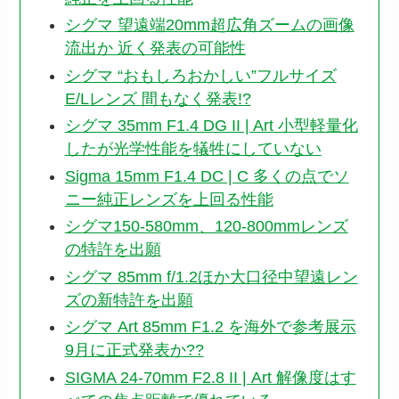
シグマ 望遠端20mm超広角ズームの画像
流出か 近く発表の可能性
シグマ “おもしろおかしい”フルサイズ
E/Lレンズ 間もなく発表!?
シグマ 35mm F1.4 DG II | Art 小型軽量化
したが光学性能を犠牲にしていない
Sigma 15mm F1.4 DC | C 多くの点でソ
ニー純正レンズを上回る性能
シグマ150-580mm、120-800mmレンズ
の特許を出願
シグマ 85mm f/1.2ほか大口径中望遠レン
ズの新特許を出願
シグマ Art 85mm F1.2 を海外で参考展示
9月に正式発表か??
SIGMA 24-70mm F2.8 II | Art 解像度はす