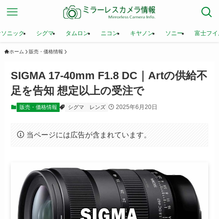
ナソニック
シグマ
タムロン
ニコン
キヤノン
ソニー
富士フイ
ホーム
販売・価格情報
SIGMA 17-40mm F1.8 DC｜Artの供給不
足を告知 想定以上の受注で
2025年6月20日
販売・価格情報
シグマ
レンズ
当ページには広告が含まれています。