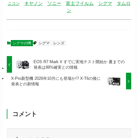
キヤノン
ソニー
富士フイルム
シグマ
タムロ
ニコン
ン
シグマの噂
シグマ
レンズ
EOS R7 Mark II すでに実地テスト開始か 夏までの
発表は99%確実との情報
X-Pro新型機 2026年10月にも登場か!? X-T6の後に
発表との新情報
コメント