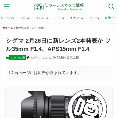
ナソニック
シグマ
タムロン
ニコン
キヤノン
ソニー
富士フイ
ホーム
新製品の噂
シグマの噂
シグマ 2月26日に新レンズ2本発表か フ
ル35mm F1.4、APS15mm F1.4
2026年2月11日
シグマの噂
シグマ
レンズ
当ページには広告が含まれています。